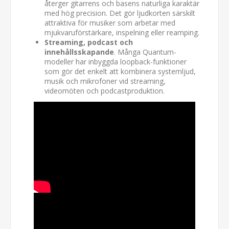
återger gitarrens och basens naturliga karaktär
med hög precision. Det gör ljudkorten särskilt
attraktiva för musiker som arbetar med
mjukvaruförstärkare, inspelning eller reamping.
Streaming, podcast och
innehållsskapande
. Många Quantum-
modeller har inbyggda loopback-funktioner
som gör det enkelt att kombinera systemljud,
musik och mikrofoner vid streaming,
videomöten och podcastproduktion.