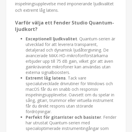
inspelningsupplevelse med imponerande ljudkvalitet
och extremt låg latens.
Varför välja ett Fender Studio Quantum-
ljudkort?
Exceptionell ljudkvalitet
. Quantum-serien är
utvecklad för att leverera transparent,
detaljerad och dynamisk ljudåtergivning. De
avancerade MAX-HD-mikrofonförstärkarna
erbjuder upp till 75 dB gain, vilket gör att även
gainkrävande mikrofoner kan användas utan
externa signalboosters.
Extremt låg latens
. Tack vare
specialutvecklade drivrutiner för Windows och
macOS får du en snabb och responsiv
inspelningsupplevelse. Oavsett om du spelar in
sång, gitarr, trummor eller virtuella instrument
får du direkt respons utan störande
fördröjningar.
Perfekt för gitarrister och basister
. Fender
har utrustat Quantum-serien med
specialoptimerade instrumentingångar som