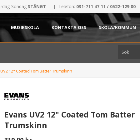
rdag-Söndag
STÄNGT
|
Telefon:
031-711 47 11 / 0522-129 00
MUSIKSKOLA
KONTAKTA OSS
SKOLA/KOMMUN
 UV2 12" Coated Tom Batter Trumskinn
Evans UV2 12" Coated Tom Batter
Trumskinn
319,00 kr