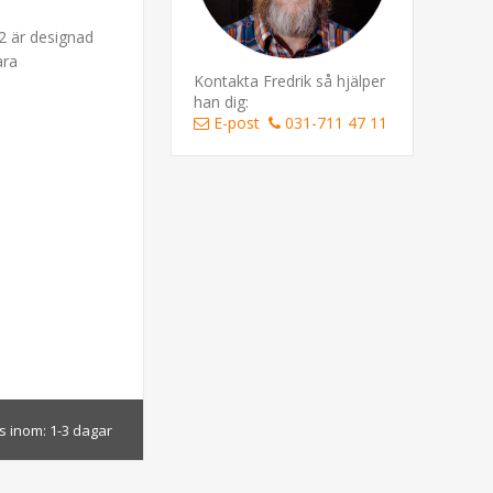
V2 är designad
ara
Kontakta Fredrik så hjälper
han dig:
E-post
031-711 47 11
s inom:
1-3 dagar