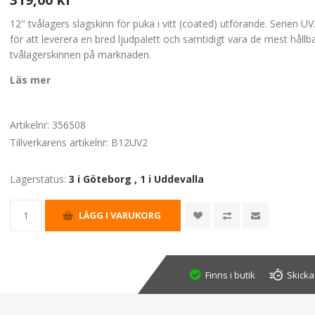
12" tvålagers slagskinn för puka i vitt (coated) utförande. Serien U
för att leverera en bred ljudpalett och samtidigt vara de mest hållb
tvålagerskinnen på marknaden.
Läs mer
Artikelnr:
356508
Tillverkarens artikelnr:
B12UV2
Lagerstatus:
3 i Göteborg
,
1 i Uddevalla
Finns i butik
Skicka