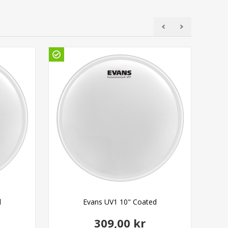
Gö
d
Evans UV1 10" Coated
309,00 kr