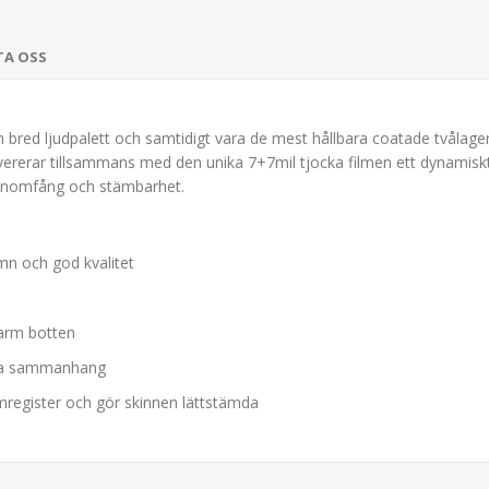
TA OSS
n bred ljudpalett och samtidigt vara de mest hållbara coatade tvåla
evererar tillsammans med den unika 7+7mil tjocka filmen ett dynamiskt 
tonomfång och stämbarhet.
mn och god kvalitet
arm botten
iska sammanhang
mregister och gör skinnen lättstämda