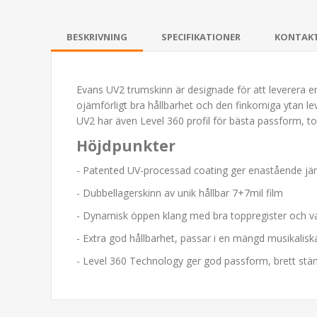
BESKRIVNING
SPECIFIKATIONER
KONTAK
Evans UV2 trumskinn är designade för att leverera e
ojämförligt bra hållbarhet och den finkorniga ytan l
UV2 har även Level 360 profil för bästa passform, 
Höjdpunkter
- Patented UV-processad coating ger enastående jä
- Dubbellagerskinn av unik hållbar 7+7mil film
- Dynamisk öppen klang med bra toppregister och v
- Extra god hållbarhet, passar i en mängd musikal
- Level 360 Technology ger god passform, brett stä