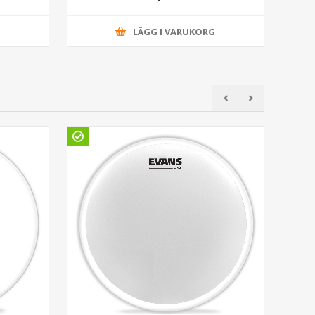
G
LÄGG I VARUKORG
Gö