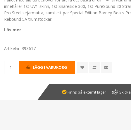
innehåller 1st UV1-skinn, 1st Snareside 300, 1st PureSound 20 St
Pro Steel sejarmatta, samt ett par Special Edition Barney Beats P
Rebound 5A trumstockar.
Läs mer
Artikelnr:
393617
Finns på externt lager
Skicka