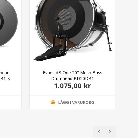
head
Evans dB One 20" Mesh Bass
DB1-S
Drumhead BD20DB1
1.075,00 kr
G
LÄGG I VARUKORG