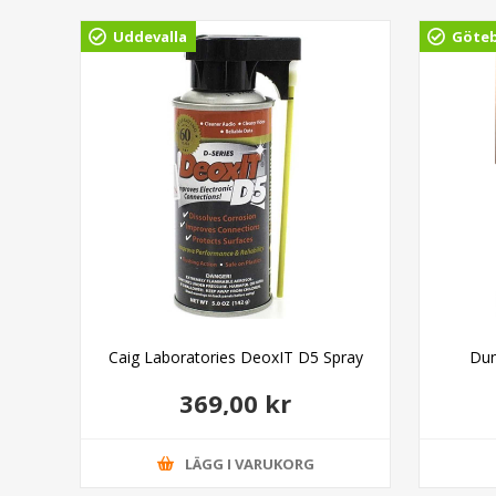
Uddevalla
Göte
on
Caig Laboratories DeoxIT D5 Spray
Dun
369,00 kr
LÄGG I VARUKORG