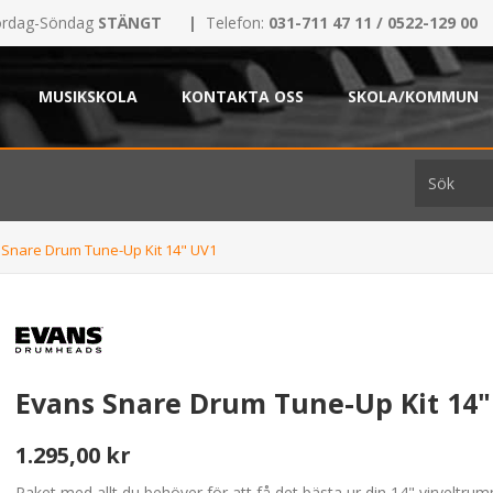
rdag-Söndag
STÄNGT
|
Telefon:
031-711 47 11 / 0522-129 00
MUSIKSKOLA
KONTAKTA OSS
SKOLA/KOMMUN
 Snare Drum Tune-Up Kit 14" UV1
Evans Snare Drum Tune-Up Kit 14
1.295,00 kr
Paket med allt du behöver för att få det bästa ur din 14" virveltru