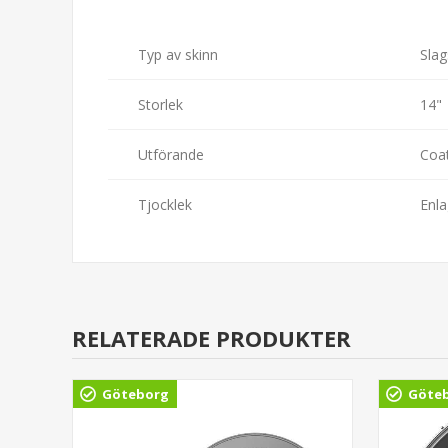
Typ av skinn
Slag
Storlek
14"
Utförande
Coat
Tjocklek
Enla
RELATERADE PRODUKTER
Göteborg
Göte