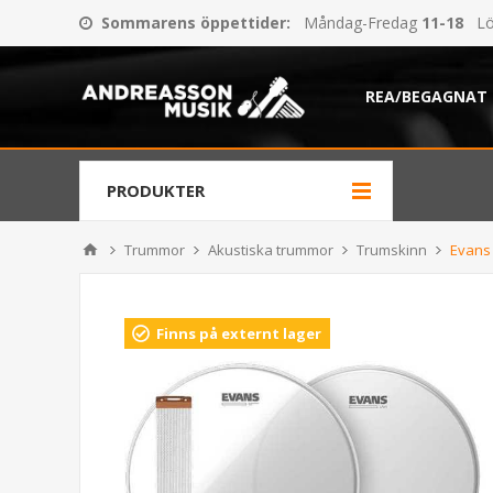
Sommarens öppettider
:
Måndag-Fredag
11-18
Lö
REA/BEGAGNAT
PRODUKTER
Trummor
Akustiska trummor
Trumskinn
Evans
Finns på externt lager