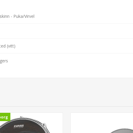
skinn - Puka/Virvel
ed (vitt)
gers
borg