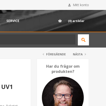
Mitt konto
SERVICE
(0)
artiklar
FÖREGÅENDE
NÄSTA
Har du frågor om
produkten?
" UV1
mma. Paketet