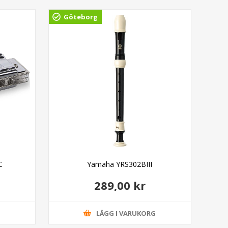
Göteborg
Gö
C
Yamaha YRS302BIII
Ada
289,00 kr
G
LÄGG I VARUKORG