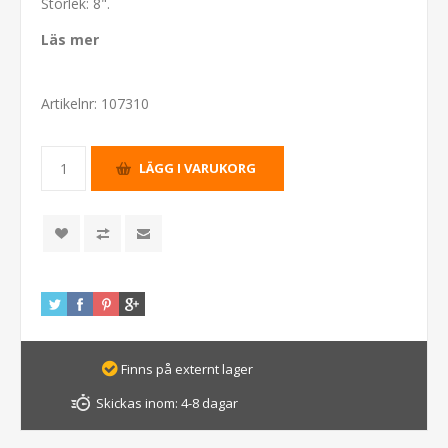
Storlek: 8".
Läs mer
Artikelnr:
107310
Finns på externt lager
Skickas inom:
4-8 dagar