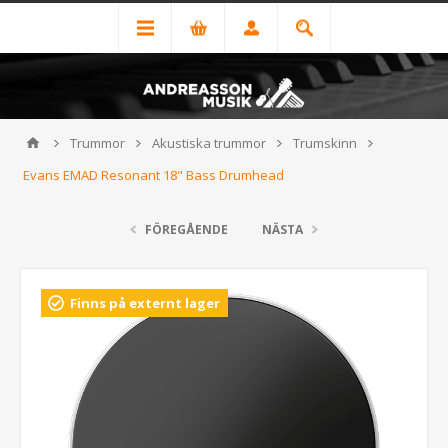
Trummor
Akustiska trummor
Trumskinn
Evans EMAD Resonant 18" Bass Drumhead
FÖREGÅENDE
NÄSTA
Finns på externt lager