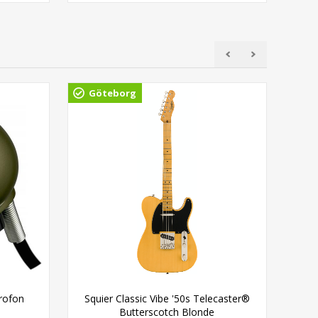
Göteborg
rofon
Squier Classic Vibe '50s Telecaster®
Wi
Butterscotch Blonde