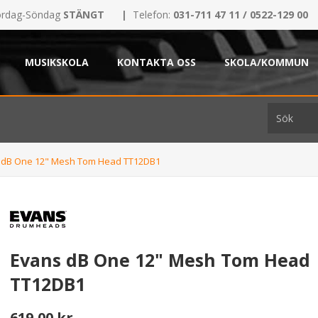
rdag-Söndag
STÄNGT
|
Telefon:
031-711 47 11 / 0522-129 00
MUSIKSKOLA
KONTAKTA OSS
SKOLA/KOMMUN
 dB One 12" Mesh Tom Head TT12DB1
Evans dB One 12" Mesh Tom Head
TT12DB1
619,00 kr