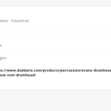
skinn - Puka/Virvel
h
gers
ps://www.daddario.com/products/percussion/evans-drumhea
one-tom-drumhead/