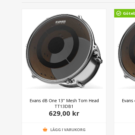
Göte
ter
Evans dB One 13" Mesh Tom Head
Evans
TT13DB1
629,00 kr
LÄGG I VARUKORG