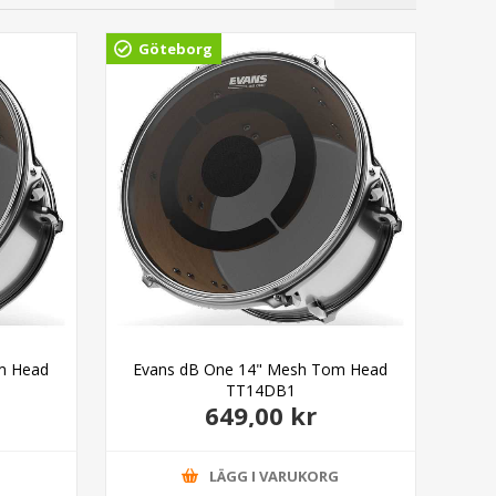
Göteborg
Gö
m Head
Evans dB One 14" Mesh Tom Head
TT14DB1
649,00 kr
G
LÄGG I VARUKORG