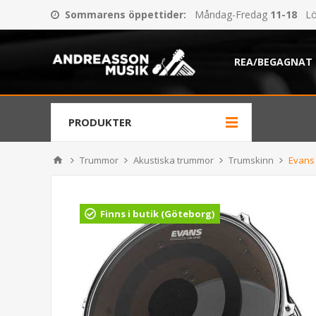
Sommarens öppettider
:
Måndag-Fredag
11-18
Lö
REA/BEGAGNAT
PRODUKTER
Trummor
Akustiska trummor
Trumskinn
Evans
Finns i butik (Göteborg)