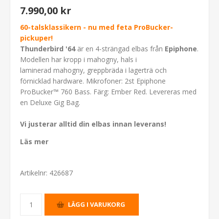
7.990,00 kr
60-talsklassikern - nu med feta ProBucker-
pickuper!
Thunderbird '64
är en 4-strängad elbas från
Epiphone
.
Modellen har kropp i mahogny, hals i
laminerad mahogny, greppbräda i lagerträ och
förnicklad hardware. Mikrofoner: 2st Epiphone
ProBucker™ 760 Bass. Färg: Ember Red. Levereras med
en Deluxe Gig Bag.
Vi justerar alltid din elbas innan leverans!
Läs mer
Artikelnr:
426687