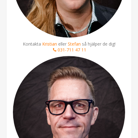
Kontakta
Kristian
eller
Stefan
så hjälper de dig!
031-711 47 11