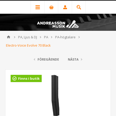
PA, Ljus & DJ
PA
PA-högtalare
Electro-Voice Evolve 70 Black
FÖREGÅENDE
NÄSTA
Finns i butik