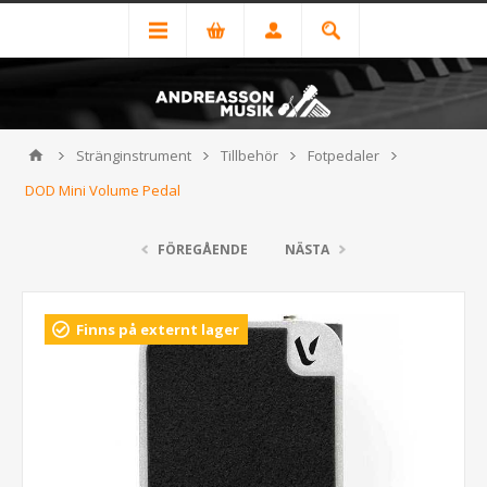
Stränginstrument
Tillbehör
Fotpedaler
DOD Mini Volume Pedal
FÖREGÅENDE
NÄSTA
Finns på externt lager