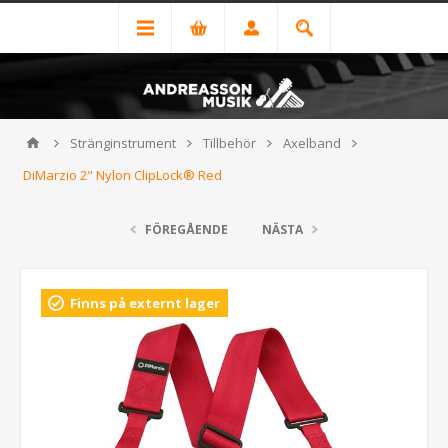
Stränginstrument
Tillbehör
Axelband
DiMarzio 2" Nylon ClipLock® Red
FÖREGÅENDE
NÄSTA
Finns på externt lager