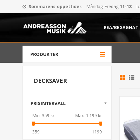
Sommarens öppettider
:
Måndag-Fredag
11-18
Lö
REA/BEGAGNAT
PRODUKTER
DECKSAVER
PRISINTERVALL
Min:
359 kr
Max:
1.199 kr
359
1199