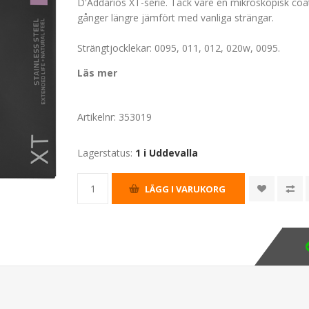
D'Addarios XT-serie. Tack vare en mikroskopisk coa
gånger längre jämfört med vanliga strängar.
Strängtjocklekar: 0095, 011, 012, 020w, 0095.
Läs mer
Artikelnr:
353019
Lagerstatus:
1 i Uddevalla