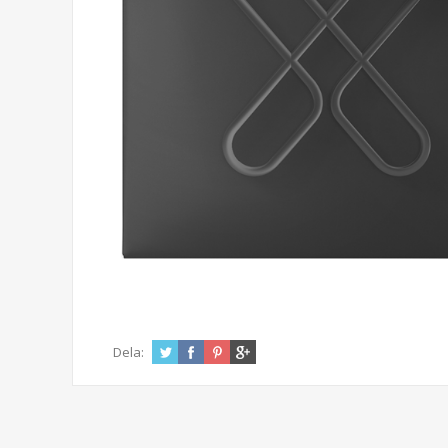
Dela: