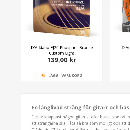
D'Addario EJ26 Phosphor Bronze
D'Ad
Custom Light
139,00 kr
LÄGG I VARUKORG
En långlivad sträng för gitarr och ba
Det är knappast någon gitarrist eller basist som vill 
att strängarna skall låta så bra som möjligt och att 
D’Addario XT kombinerat flera av de senaste årens t