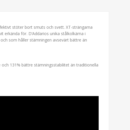
ektivt stöter bort smuts och svett. XT-strängarna
it erkända för. D’Addarios unika stålkolkärna i
 och som håller stämningen avsevärt bättre än
e och 131% bättre stämningsstabilitet än traditionella