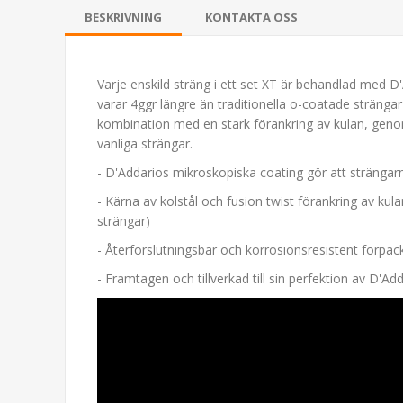
BESKRIVNING
KONTAKTA OSS
Varje enskild sträng i ett set XT är behandlad med 
varar 4ggr längre än traditionella o-coatade strängar
kombination med en stark förankring av kulan, geno
vanliga strängar.
- D'Addarios mikroskopiska coating gör att strängar
- Kärna av kolstål och fusion twist förankring av kula
strängar)
- Återförslutningsbar och korrosionsresistent förpack
- Framtagen och tillverkad till sin perfektion av D'A