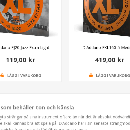
dario EJ20 Jazz Extra Light
D'Addario EXL160-5 Med
119,00 kr
419,00 kr
LÄGG I VARUKORG
LÄGG I VARUKOR
s som behåller ton och känsla
byta strängar på sina instrument oftare än när det är absolut nödvändigt
de skall kännas bra att spela på. D’Addario har i sin senaste strängmod
ekniska framsteg och förbättringar av strängar.