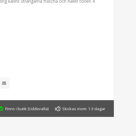
ting känns strängarna fräscha och håller tonen 4
Finns i butik (Uddevalla)
Skickas inom:
1-3 dagar