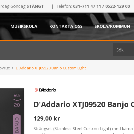
rdag-Söndag
STÄNGT
|
Telefon:
031-711 47 11 / 0522-129 00
MUSIKSKOLA
KONTAKTA OSS
SKOLA/KOMMUN
övrigt
D'Addario XTJ09520 Banjo Custom Light
D'Addario XTJ09520 Banjo 
129,00 kr
Strängset (Stainless Steel Custom Light) med kärna a