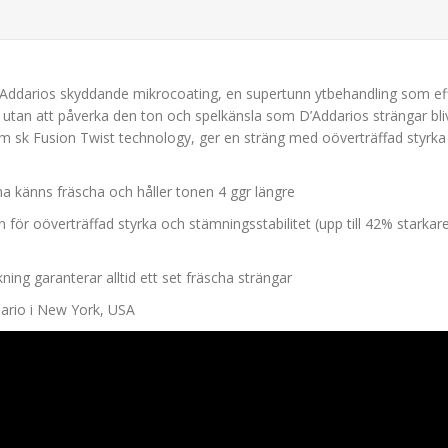
D'Addarios skyddande mikrocoating, en supertunn ytbehandling som eff
 utan att påverka den ton och spelkänsla som D’Addarios strängar bliv
m sk Fusion Twist technology, ger en sträng med oöverträffad styrka
na känns fräscha och håller tonen 4 ggr längre
n för oöverträffad styrka och stämningsstabilitet (upp till 42% starkar
ning garanterar alltid ett set fräscha strängar
ddario i New York, USA