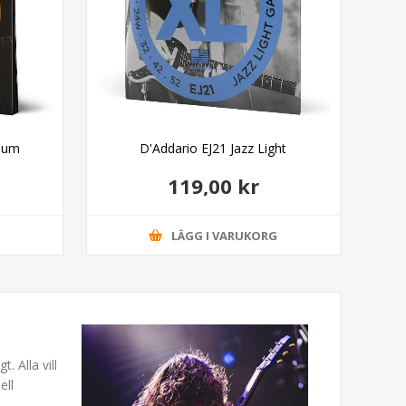
ium
D'Addario EJ21 Jazz Light
D
119,00 kr
G
LÄGG I VARUKORG
. Alla vill
ell