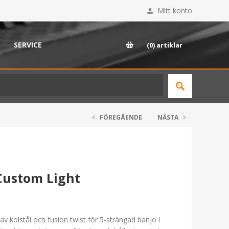
Mitt konto
SERVICE
(0)
artiklar
FÖREGÅENDE
NÄSTA
Custom Light
v kolstål och fusion twist för 5-strängad banjo i