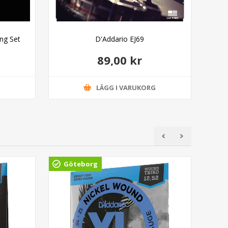
ng Set
D'Addario EJ69
89,00 kr
G
LÄGG I VARUKORG
Göteborg
Gö