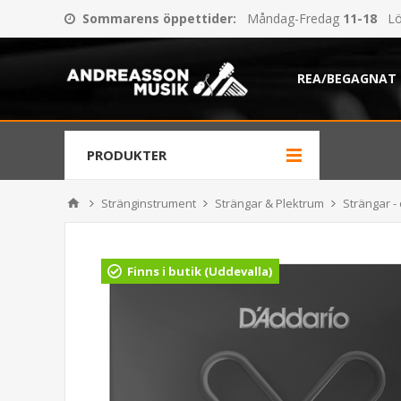
Sommarens öppettider
:
Måndag-Fredag
11-18
Lö
REA/BEGAGNAT
PRODUKTER
Stränginstrument
Strängar & Plektrum
Strängar - 
Finns i butik (Uddevalla)