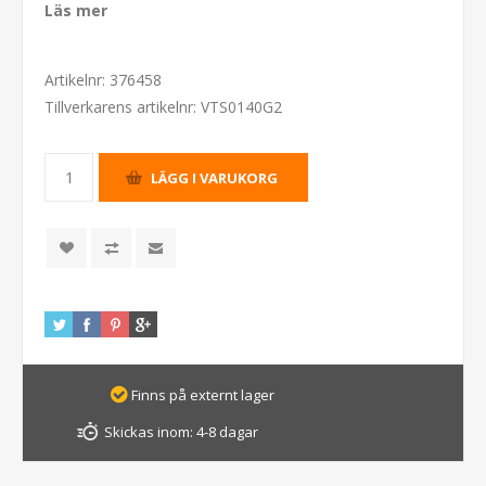
Läs mer
Artikelnr:
376458
Tillverkarens artikelnr:
VTS0140G2
Finns på externt lager
Skickas inom:
4-8 dagar