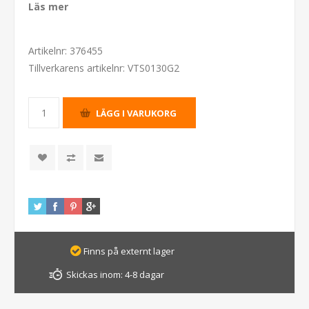
Läs mer
Artikelnr:
376455
Tillverkarens artikelnr:
VTS0130G2
Finns på externt lager
Skickas inom:
4-8 dagar