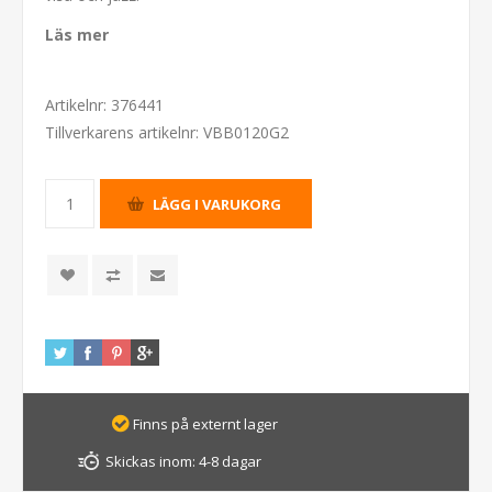
Läs mer
Artikelnr:
376441
Tillverkarens artikelnr:
VBB0120G2
Finns på externt lager
Skickas inom:
4-8 dagar