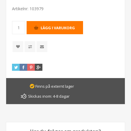
Artikelnr:
103979
Finns på externt lager
Skickas inom:
4-8 dagar