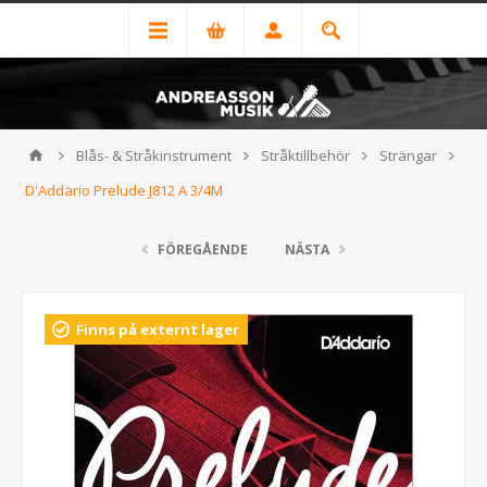
Blås- & Stråkinstrument
Stråktillbehör
Strängar
D'Addario Prelude J812 A 3/4M
FÖREGÅENDE
NÄSTA
Finns på externt lager