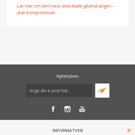
Läs mer om den mest utvecklade gitarrsträngen –
utan kompromisser
Nyhetsbrev
INFORMATION