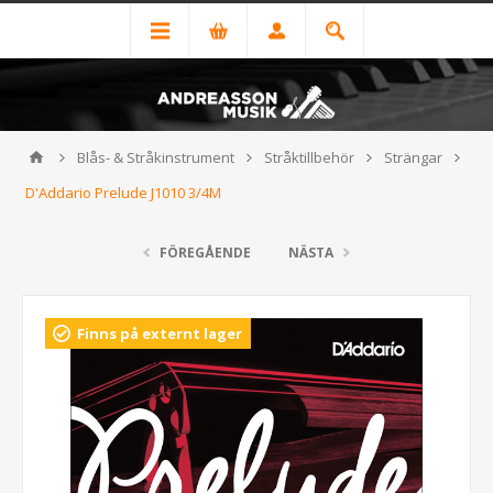
Blås- & Stråkinstrument
Stråktillbehör
Strängar
D'Addario Prelude J1010 3/4M
FÖREGÅENDE
NÄSTA
Finns på externt lager