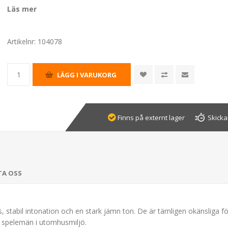
Läs mer
Artikelnr:
104078
Finns på externt lager
Skicka
TA OSS
 stabil intonation och en stark jämn ton. De är tämligen okänsliga för
r spelemän i utomhusmiljö.