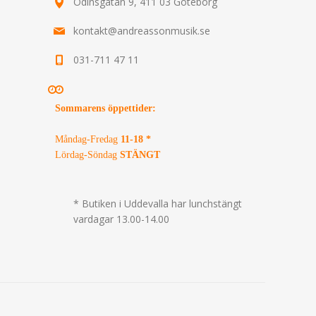
Odinsgatan 9, 411 03 Göteborg
kontakt@andreassonmusik.se
031-711 47 11
Sommarens öppettider
:
Måndag-Fredag
11-18 *
Lördag-Söndag
STÄNGT
* Butiken i Uddevalla har lunchstängt
vardagar 13.00-14.00