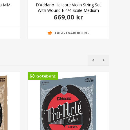
ola MM
D'Addario Helicore Violin String Set
D'A
With Wound E 4/4 Scale Medium
669,00 kr
Tension
G
LÄGG I VARUKORG
Göteborg