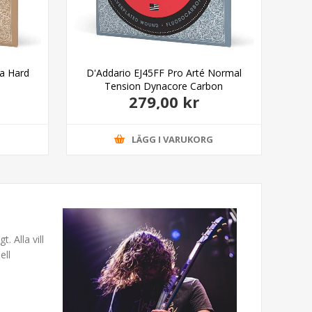
ra Hard
D'Addario EJ45FF Pro Arté Normal
D'Ad
Tension Dynacore Carbon
279,00 kr
G
LÄGG I VARUKORG
. Alla vill
ell