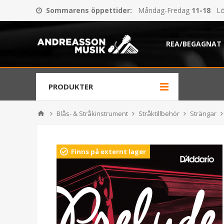
Sommarens öppettider
:
Måndag-Fredag
11-18
Lö
REA/BEGAGNAT
PRODUKTER
Blås- & Stråkinstrument
Stråktillbehör
Strängar
Finns på externt lager