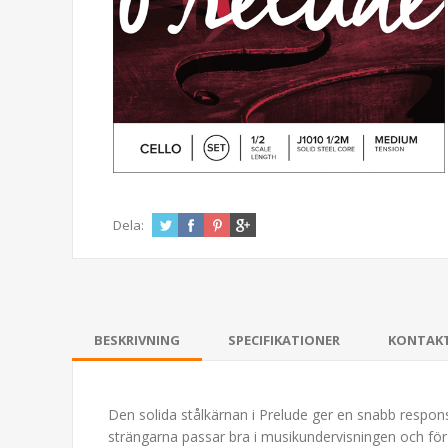
Dela:
BESKRIVNING
SPECIFIKATIONER
KONTAK
Den solida stålkärnan i Prelude ger en snabb respons,
strängarna passar bra i musikundervisningen och fö