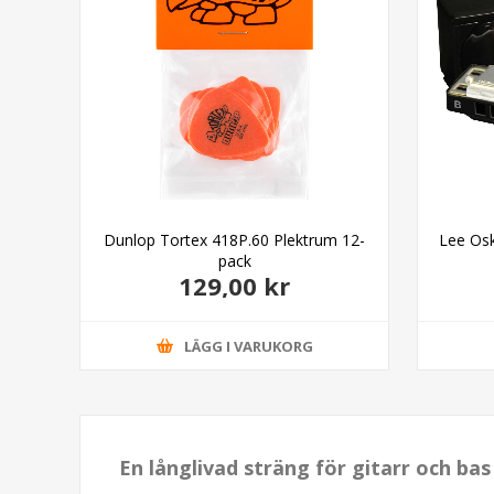
k
Dunlop Tortex 418P.60 Plektrum 12-
Lee Os
pack
129,00 kr
LÄGG I VARUKORG
En långlivad sträng för gitarr och ba