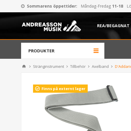
Sommarens öppettider
:
Måndag-Fredag
11-18
Lö
REA/BEGAGNAT
PRODUKTER
Stränginstrument
Tillbehör
Axelband
D'Addario
Finns på externt lager