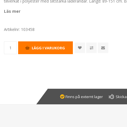
tillverkat i polyester med slitstarka läderändar. Längd: 89-151 cm. 
Läs mer
Artikelnr:
103458
Finns på externt lager
Skicka