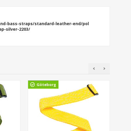
nd-bass-straps/standard-leather-end/pol
p-silver-2203/
Göteborg
Gö