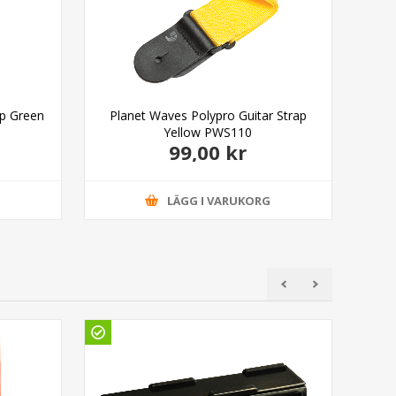
ap Green
Planet Waves Polypro Guitar Strap
Pl
Yellow PWS110
99,00 kr
G
LÄGG I VARUKORG
Gö