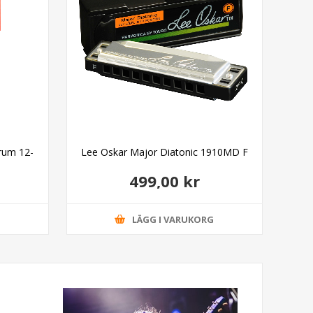
rum 12-
Lee Oskar Major Diatonic 1910MD F
K&M
499,00 kr
G
LÄGG I VARUKORG