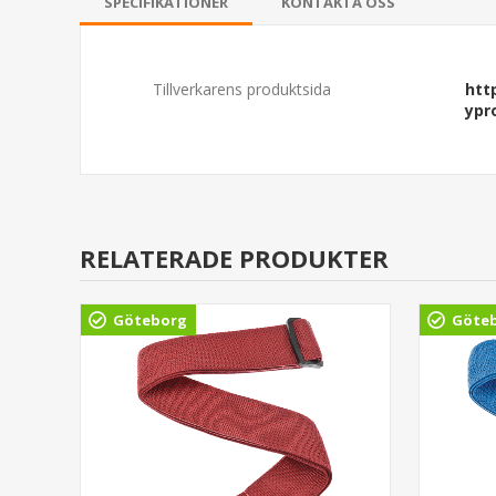
SPECIFIKATIONER
KONTAKTA OSS
Tillverkarens produktsida
htt
ypr
RELATERADE PRODUKTER
Göteborg
Göte