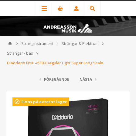
Stränginstrument
Strängar & Plektrum
Strängar - bas
D'Addario NYXL45100 Regular Light Super Long Scale
FÖREGÅENDE
NÄSTA
Finns på externt lager