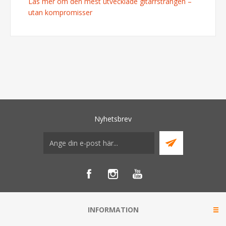
Läs mer om den mest utvecklade gitarrsträngen –
utan kompromisser
Nyhetsbrev
INFORMATION