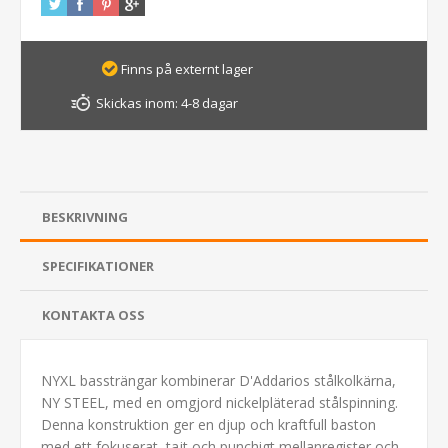
Finns på externt lager
Skickas inom:
4-8 dagar
BESKRIVNING
SPECIFIKATIONER
KONTAKTA OSS
NYXL bassträngar kombinerar D'Addarios stålkolkärna,
NY STEEL, med en omgjord nickelpläterad stålspinning.
Denna konstruktion ger en djup och kraftfull baston
med ett fokuserat, tajt och punchigt mellanregister och