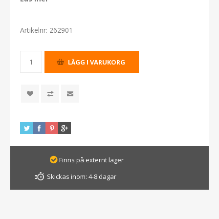
Artikelnr:
262901
Finns på externt lager
Skickas inom:
4-8 dagar