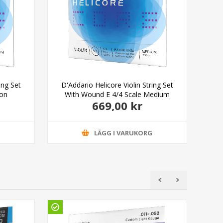
ing Set
D'Addario Helicore Violin String Set
ion
With Wound E 4/4 Scale Medium
669,00 kr
Tension
G
LÄGG I VARUKORG