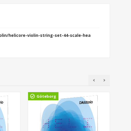
lin/helicore-violin-string-set-44-scale-hea
Göteborg
Ud