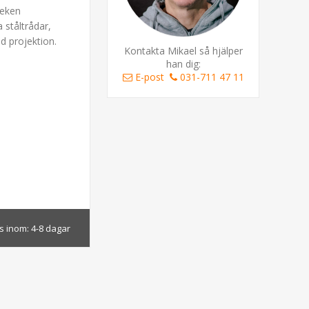
leken
 ståltrådar,
d projektion.
Kontakta Mikael så hjälper
han dig:
E-post
031-711 47 11
s inom:
4-8 dagar