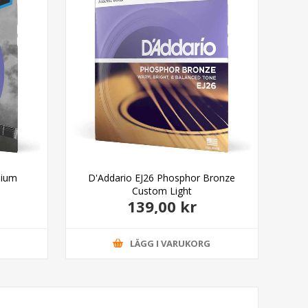
dium
D'Addario EJ26 Phosphor Bronze
D'A
Custom Light
139,00 kr
G
LÄGG I VARUKORG