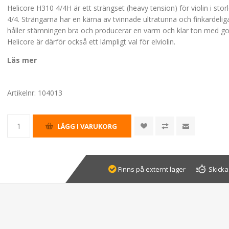
Helicore H310 4/4H är ett strängset (heavy tension) för violin i stor
4/4. Strängarna har en kärna av tvinnade ultratunna och finkardeliga
håller stämningen bra och producerar en varm och klar ton med go
Helicore är därför också ett lämpligt val för elviolin.
Läs mer
Artikelnr:
104013
Finns på externt lager
Skicka