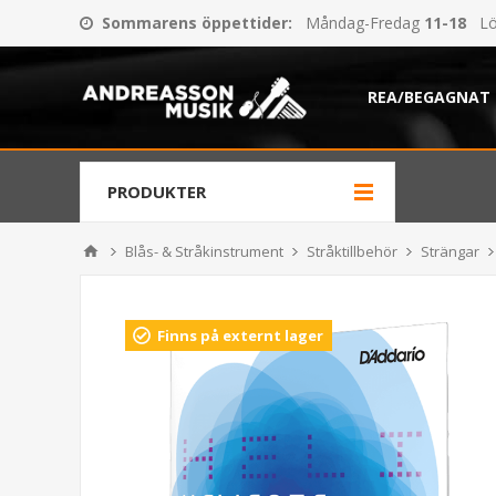
Sommarens öppettider
:
Måndag-Fredag
11-18
Lö
REA/BEGAGNAT
PRODUKTER
Blås- & Stråkinstrument
Stråktillbehör
Strängar
Finns på externt lager