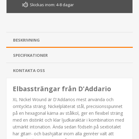
Skickas inom:
4-8 dagar
BESKRIVNING
SPECIFIKATIONER
KONTAKTA OSS
Elbassträngar från D'Addario
XL Nickel Wound är D'Addarios mest använda och
omtyckta sträng. Nickelpläterat stål, precisionsspunnet
på en hexagonal kärna av stålkol, ger en flexibel sträng
med en distinkt och klar ljudkaraktär i kombination med
utmärkt intonation. Ända sedan födseln på sextiotalet
har gitarr- och bashjältar inom alla genréer valt att