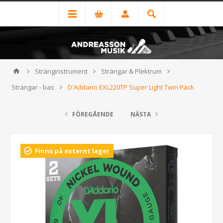
Stränginstrument
Strängar & Plektrum
Strängar - bas
D'Addario EXL220TP Super Light Twin Pack
FÖREGÅENDE
NÄSTA
Finns på externt lager