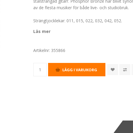
stålsträngad gitarr. Phosphor Bronze har blivit syno
av de flesta musiker för både live- och studiobruk.
Strängtjocklekar: 011, 015, 022, 032, 042, 052.
Läs mer
Artikelnr:
355866