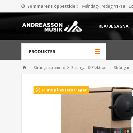
Sommarens öppettider
:
Måndag-Fredag
11-18
Lö
REA/BEGAGNAT
PRODUKTER
Stränginstrument
Strängar & Plektrum
Strängar - 
Finns på externt lager