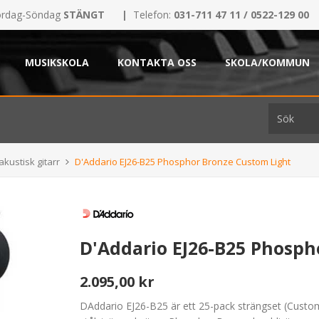
rdag-Söndag
STÄNGT
|
Telefon:
031-711 47 11 / 0522-129 00
MUSIKSKOLA
KONTAKTA OSS
SKOLA/KOMMUN
akustisk gitarr
D'Addario EJ26-B25 Phosphor Bronze Custom Light
D'Addario EJ26-B25 Phosph
2.095,00 kr
DAddario EJ26-B25 är ett 25-pack strängset (Custom