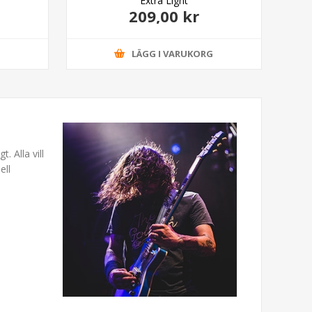
Extra Light
209,00 kr
G
LÄGG I VARUKORG
. Alla vill
ell