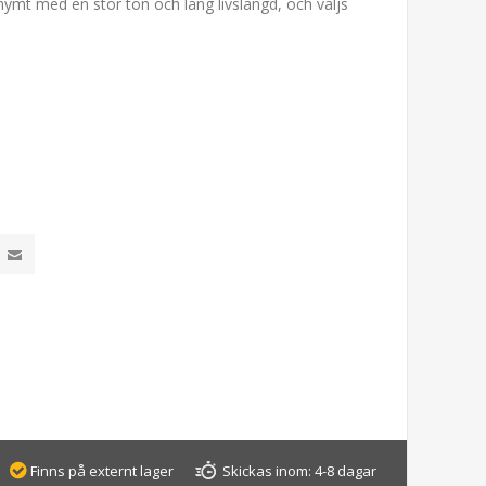
nymt med en stor ton och lång livslängd, och väljs
Finns på externt lager
Skickas inom:
4-8 dagar