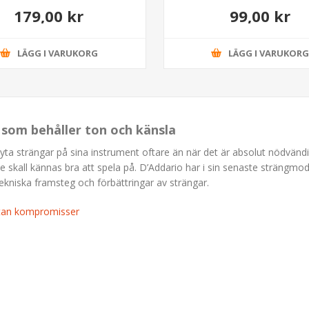
179,00 kr
99,00 kr
LÄGG I VARUKORG
LÄGG I VARUKOR
s som behåller ton och känsla
byta strängar på sina instrument oftare än när det är absolut nödvändigt
de skall kännas bra att spela på. D’Addario har i sin senaste strängmod
ekniska framsteg och förbättringar av strängar.
utan kompromisser