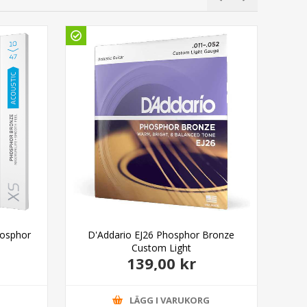
Gö
hosphor
D'Addario EJ26 Phosphor Bronze
D'A
Custom Light
139,00 kr
G
LÄGG I VARUKORG