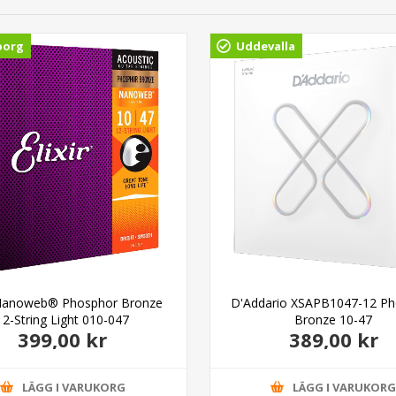
borg
Uddevalla
r Nanoweb® Phosphor Bronze
D'Addario XSAPB1047-12 P
12-String Light 010-047
Bronze 10-47
399,00 kr
389,00 kr
LÄGG I VARUKORG
LÄGG I VARUKOR