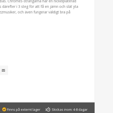
lbas. Chromes-strängarna har en nickelpläterad
därefter i 3 steg för att få en jämn och slät yta
zzmusiker, och även fungerar väldigt bra på
Finns på externt lager
Skickas inom:
4-8 dagar