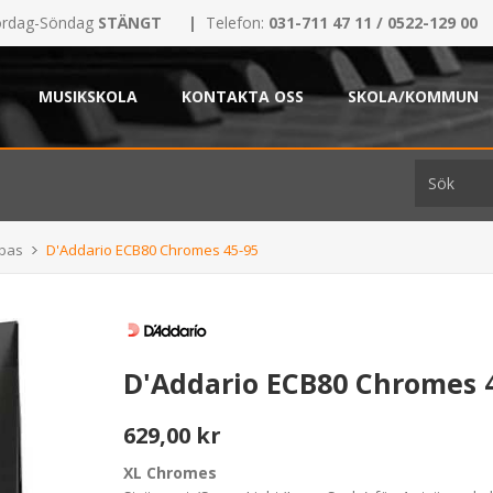
rdag-Söndag
STÄNGT
|
Telefon:
031-711 47 11 / 0522-129 00
MUSIKSKOLA
KONTAKTA OSS
SKOLA/KOMMUN
 bas
D'Addario ECB80 Chromes 45-95
D'Addario ECB80 Chromes 
629,00 kr
XL Chromes