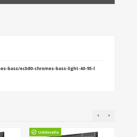
es-bass/ecb80-chromes-bass-light-40-95-l
Uddevalla