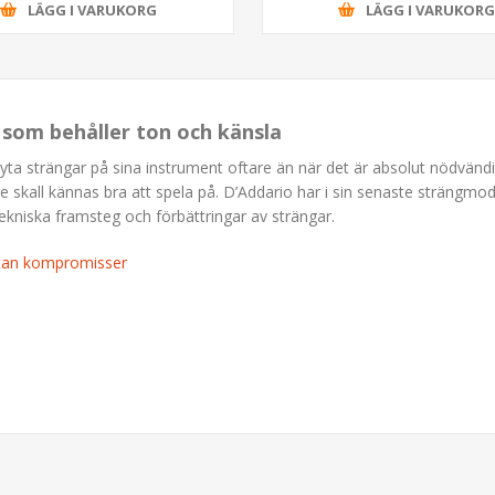
LÄGG I VARUKORG
LÄGG I VARUKOR
s som behåller ton och känsla
byta strängar på sina instrument oftare än när det är absolut nödvändigt
de skall kännas bra att spela på. D’Addario har i sin senaste strängmod
ekniska framsteg och förbättringar av strängar.
utan kompromisser