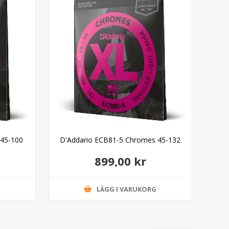
45-100
D'Addario ECB81-5 Chromes 45-132
D'
899,00 kr
G
LÄGG I VARUKORG