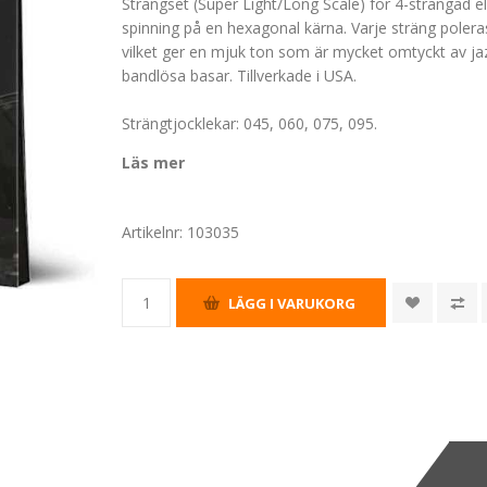
Strängset (Super Light/Long Scale) för 4-strängad e
spinning på en hexagonal kärna. Varje sträng poleras 
vilket ger en mjuk ton som är mycket omtyckt av ja
bandlösa basar. Tillverkade i USA.
Strängtjocklekar: 045, 060, 075, 095.
Läs mer
Artikelnr:
103035