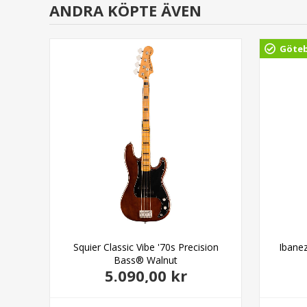
ANDRA KÖPTE ÄVEN
Göte
pray
Squier Classic Vibe '70s Precision
Ibane
Bass® Walnut
5.090,00 kr