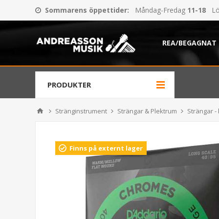
Sommarens öppettider
:
Måndag-Fredag
11-18
Lö
REA/BEGAGNAT
PRODUKTER
Stränginstrument
Strängar & Plektrum
Strängar -
Finns på externt lager