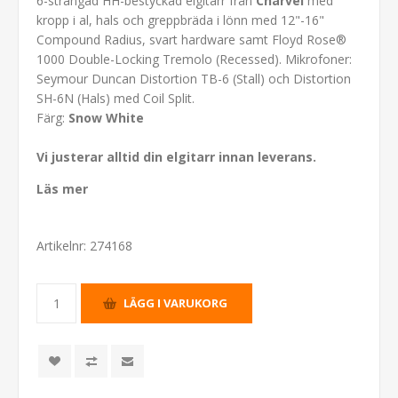
6-strängad HH-bestyckad elgitarr från
Charvel
med
kropp i al, hals och greppbräda i lönn med 12"-16"
Compound Radius, svart hardware samt Floyd Rose®
1000 Double-Locking Tremolo (Recessed). Mikrofoner:
Seymour Duncan Distortion TB-6 (Stall) och Distortion
SH-6N (Hals) med Coil Split.
Färg:
Snow White
Vi justerar alltid din elgitarr innan leverans.
Läs mer
Artikelnr:
274168