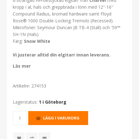
6-strängad HH-bestyckad elgitarr från
Charvel
med
kropp i al, hals och greppbräda i lönn med 12"-16"
Compound Radius, kromad hardware samt Floyd
Rose® 1000 Double-Locking Tremolo (Recessed).
Mikrofoner: Seymour Duncan JB TB-4 (Stall) och '59™
SH-1N (Hals).
Färg:
Snow White
Vi justerar alltid din elgitarr innan leverans.
Läs mer
Artikelnr:
274153
Lagerstatus:
1 i Göteborg