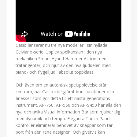
Casio lanserar nu tre nya modeller i sin hyllade
Celviano-serie. Upplev spelkänslan i den nya
mekaniken Smart Hybrid Hammer Action med
trätangenter, och njut av den nya ljuddelen med
piano- och flygelljud i absolut toppklass.
Och även om en autentisk spelupplevelse står i
centrum, har Casio inte glömt bort funktioner och
finesser som gör detta till ett nästa generations
instrument. AP-750, AP-550 och AP-S450 har alla den
nya och unika Visual Information Bar som hjälper dig
med dynamik och tempo. Eleganta Touch Panel-
kontroller eliminerar behovet av knappar som tar
bort från den rena designen. Och givetvis kan