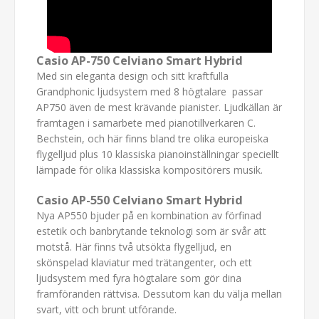
Casio AP-750 Celviano Smart Hybrid
Med sin eleganta design och sitt kraftfulla
Grandphonic ljudsystem med 8 högtalare passar
AP750 även de mest krävande pianister. Ljudkällan är
framtagen i samarbete med pianotillverkaren C.
Bechstein, och här finns bland tre olika europeiska
flygelljud plus 10 klassiska pianoinställningar speciellt
lämpade för olika klassiska kompositörers musik.
Casio AP-550 Celviano Smart Hybrid
Nya AP550 bjuder på en kombination av förfinad
estetik och banbrytande teknologi som är svår att
motstå. Här finns två utsökta flygelljud, en
skönspelad klaviatur med trätangenter, och ett
ljudsystem med fyra högtalare som gör dina
framföranden rättvisa. Dessutom kan du välja mellan
svart, vitt och brunt utförande.