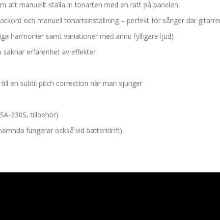
 att manuellt ställa in tonarten med en ratt på panelen
ckord och manuell tonartsinställning – perfekt för sånger där gitarre
iga harmonier samt variationer med ännu fylligare ljud)
m saknar erfarenhet av effekter
ill en subtil pitch correction när man sjunger
PSA-230S, tillbehör)
ämnda fungerar också vid batteridrift)