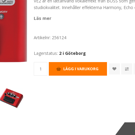
VE2 är en lättanvänd vokaleffekt från BOSS som ger 
studiokvalitet. Innehåller effekterna Harmony, Echo
Läs mer
Artikelnr:
256124
Lagerstatus:
2 i Göteborg