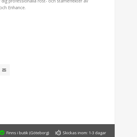
dig professionalla röst- och stämeffekter av
 och Enhance.
Finns i butik (Göteborg)
Skickas inom:
1-3 dagar