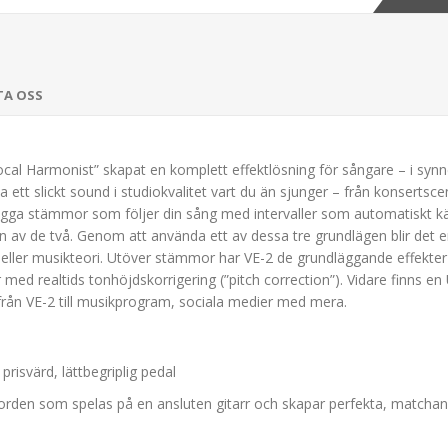
TA OSS
ocal Harmonist” skapat en komplett effektlösning för sångare – i synn
a ett slickt sound i studiokvalitet vart du än sjunger – från konsertsc
ga stämmor som följer din sång med intervaller som automatiskt känn
on av de två. Genom att använda ett av dessa tre grundlägen blir det en
eller musikteori. Utöver stämmor har VE-2 de grundläggande effekter 
med realtids tonhöjdskorrigering (”pitch correction”). Vidare finns e
kt från VE-2 till musikprogram, sociala medier med mera.
prisvärd, lättbegriplig pedal
orden som spelas på en ansluten gitarr och skapar perfekta, match