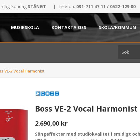
rdag-Söndag
STÄNGT
|
Telefon:
031-711 47 11 / 0522-129 00
MUSIKSKOLA
KONTAKTA OSS
SKOLA/KOMMUN
ss VE-2 Vocal Harmonist
Boss VE-2 Vocal Harmonist
2.690,00 kr
Sångeffekter med studiokvalitet i smidigt oc