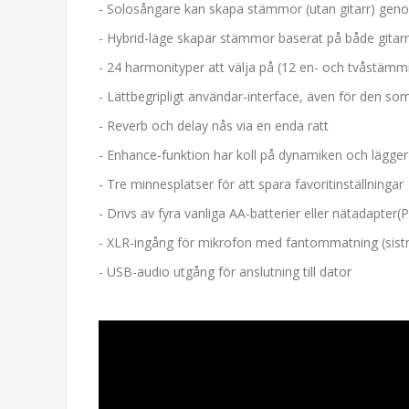
- Solosångare kan skapa stämmor (utan gitarr) genom
- Hybrid-läge skapar stämmor baserat på både gitarra
- 24 harmonityper att välja på (12 en- och tvåstämm
- Lättbegripligt användar-interface, även för den so
- Reverb och delay nås via en enda ratt
- Enhance-funktion har koll på dynamiken och lägger t
- Tre minnesplatser för att spara favoritinställningar
- Drivs av fyra vanliga AA-batterier eller nätadapter(
- XLR-ingång för mikrofon med fantommatning (sistn
- USB-audio utgång för anslutning till dator