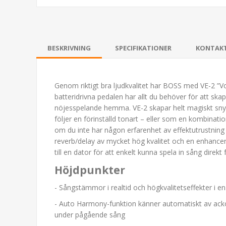
BESKRIVNING
SPECIFIKATIONER
KONTAK
Genom riktigt bra ljudkvalitet har BOSS med VE-2 ”V
batteridrivna pedalen har allt du behöver för att skap
nöjesspelande hemma. VE-2 skapar helt magiskt snyg
följer en förinställd tonart – eller som en kombinati
om du inte har någon erfarenhet av effektutrustning 
reverb/delay av mycket hög kvalitet och en enhancer 
till en dator för att enkelt kunna spela in sång dire
Höjdpunkter
- Sångstämmor i realtid och högkvalitetseffekter i en 
- Auto Harmony-funktion känner automatiskt av ack
under pågående sång