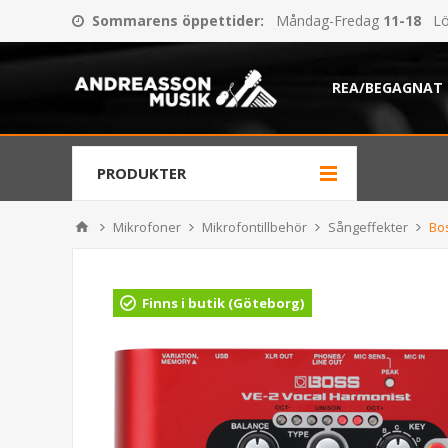
Sommarens öppettider
:
Måndag-Fredag
11-18
Lö
REA/BEGAGNAT
PRODUKTER
Mikrofoner
Mikrofontillbehör
Sångeffekter
Bo
Finns i butik (Göteborg)