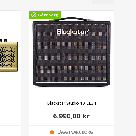
Göteborg
Gö
Blackstar Studio 10 EL34
6.990,00 kr
G
LÄGG I VARUKORG