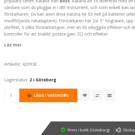
populära serien Katana från
Boss
. Katana Air EX levereras med en 
sändare som du pluggar in i ditt instrument, och som enkelt kan lad
förstärkaren. Du kan även driva Katana Air EX helt på batterier (ell
medfföljande nätadaptern). Förstärkaren har 2st 5" högtalare, upp 
uteffekt, 5 olika förstärkartyper, mer än 60 inbyggda effekter och 
kontroller för att snabbt justera gain, EQ och effekter.
Läs mer
Artikelnr:
420938
Lagerstatus:
2 i Göteborg
Finns i butik (Göteborg)
Skicka