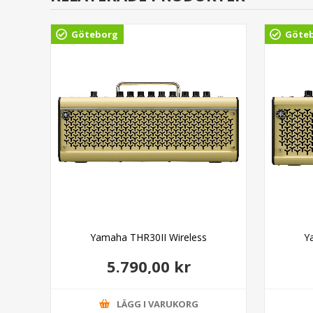
Göteborg
Göte
Yamaha THR30II Wireless
Y
5.790,00 kr
LÄGG I VARUKORG