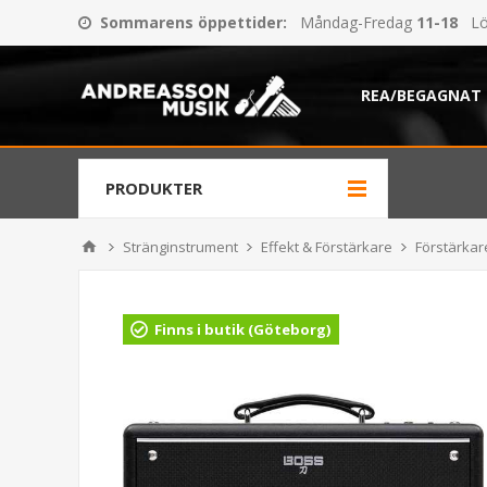
Sommarens öppettider
:
Måndag-Fredag
11-18
Lö
REA/BEGAGNAT
PRODUKTER
Stränginstrument
Effekt & Förstärkare
Förstärkare
Finns i butik (Göteborg)