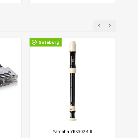
Göteborg
Gö
C
Yamaha YRS302BIII