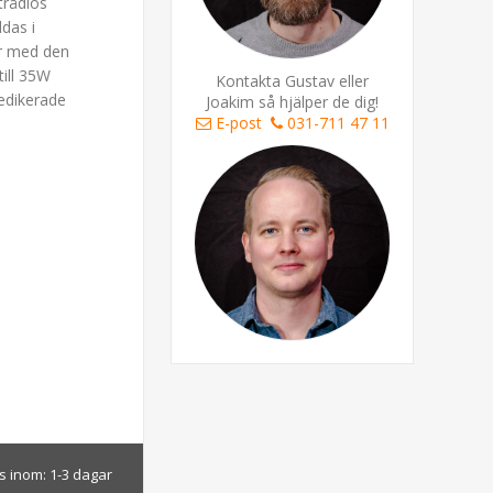
trådlös
das i
er med den
till 35W
Kontakta Gustav eller
dedikerade
Joakim så hjälper de dig!
E-post
031-711 47 11
s inom:
1-3 dagar