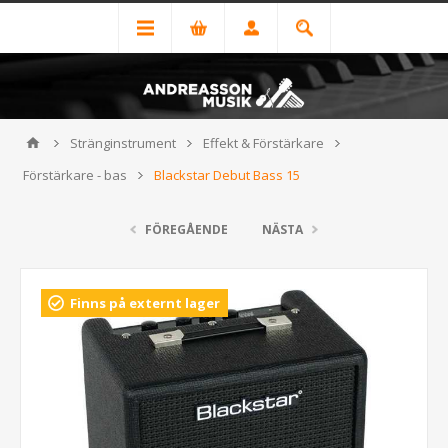
Stränginstrument
Effekt & Förstärkare
Förstärkare - bas
Blackstar Debut Bass 15
FÖREGÅENDE
NÄSTA
Finns på externt lager