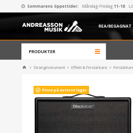
Sommarens öppettider
:
Måndag-Fredag
11-18
Lö
REA/BEGAGNAT
PRODUKTER
Stränginstrument
Effekt & Förstärkare
Förstärkare
Finns på externt lager