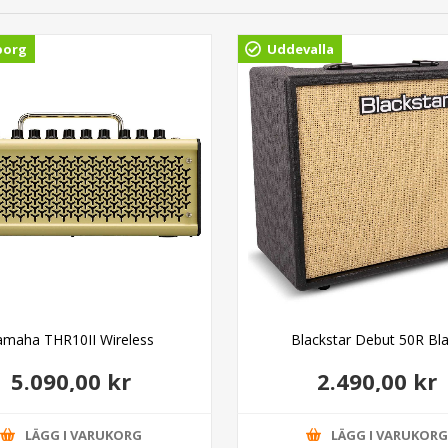
borg
Uddevalla
amaha THR10II Wireless
Blackstar Debut 50R Bl
5.090,00 kr
2.490,00 kr
LÄGG I VARUKORG
LÄGG I VARUKOR