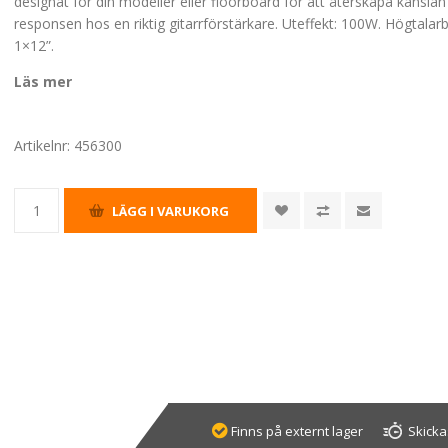
designat för din modeller eller floorboard för att återskapa känsla
responsen hos en riktig gitarrförstärkare. Uteffekt: 100W. Högtalar
1×12”.
Läs mer
Artikelnr:
456300
Finns på externt lager
Skicka