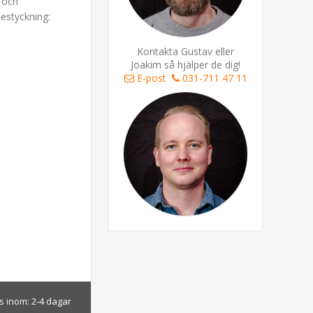
n och
bestyckning:
Kontakta Gustav eller
Joakim så hjälper de dig!
E-post
031-711 47 11
s inom:
2-4 dagar