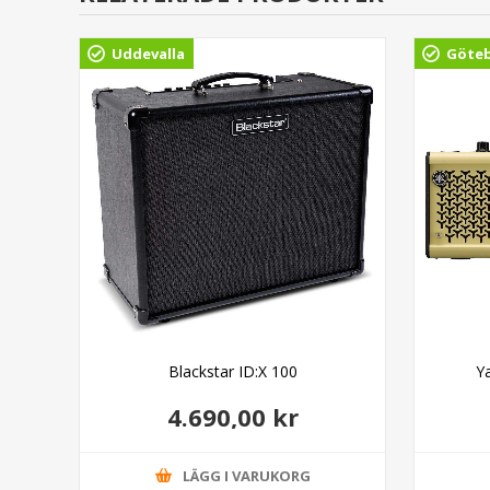
Uddevalla
Göte
ack
Blackstar ID:X 100
Y
4.690,00 kr
LÄGG I VARUKORG