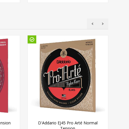
Gö
ension
D'Addario EJ45 Pro Arté Normal
Squ
Tension