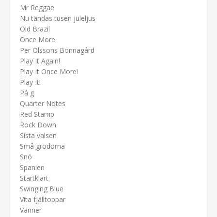
Mr Reggae
Nu tändas tusen juleljus
Old Brazil
Once More
Per Olssons Bonnagård
Play It Again!
Play It Once More!
Play It!
På g
Quarter Notes
Red Stamp
Rock Down
Sista valsen
Små grodorna
Snö
Spanien
Startklart
Swinging Blue
Vita fjälltoppar
Vänner