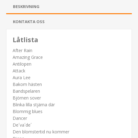
BESKRIVNING
KONTAKTA OSS
Låtlista
After Rain
Amazing Grace
Antilopen
Attack
Aura Lee
Bakom hästen
Bandspelaren
Björnen sover
Blinka lilla stjärna där
Blommig blues
Dancer
De´va´de´
Den blomstertid nu kommer