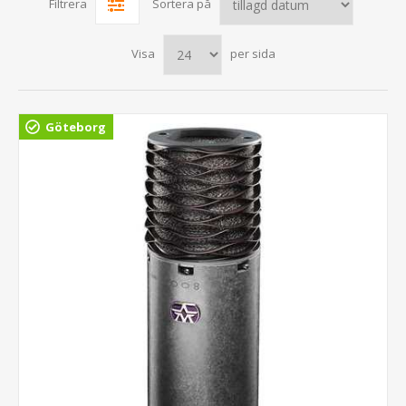
Filtrera
Sortera på
Visa
per sida
Göteborg