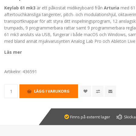
Keylab 61 mk3
är ett påkostat midikeyboard från
Arturia
med 61 
aftertouchkänsliga tangenter, pitch- och modulationshjul, oktaveri
transportknappar för att styra ditt inspelningsprogram, 12 anslagsk
trumpads, 9 programmerbara rattar samt 9 programmerbara reglar
61 mk3 ansluts via USB, fungerar i både macOS och Windows, sam
med bland annat mjukvarusynten Analog Lab Pro och Ableton Live 
Läs mer
Artikelnr:
436591
Finns på externt lager
Skicka