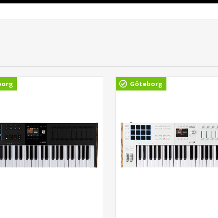
borg
Göteborg