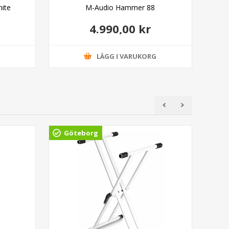
hite
M-Audio Hammer 88
4.990,00 kr
G
LÄGG I VARUKORG
Göteborg
Gö