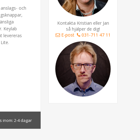
anslags- och
ngsknappar,
änsliga
Kontakta Kristian eller Jan
. Keylab
så hjälper de dig!
E-post
031-711 47 11
t levereras
Lite.
s inom:
2-4 dagar