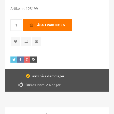
Artikelnr:
123199
Finns på externt lager
Skickas inom:
2-4 dagar