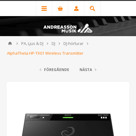
PA, Ljus & DJ
DJ
DJ-hörlurar
AlphaTheta HP-TX01 Wireless Transmitter
FÖREGÅENDE
NÄSTA