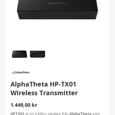
AlphaTheta HP-TX01
Wireless Transmitter
1.449,00 kr
HPTX01
är en trådlös sändare från
AlphaTheta
som