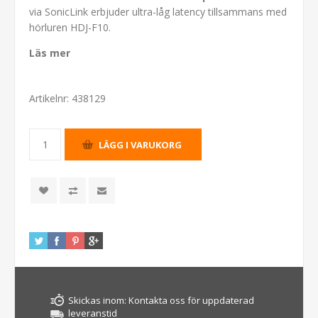
via SonicLink erbjuder ultra-låg latency tillsammans med
hörluren HDJ-F10.
Läs mer
Artikelnr:
438129
Skickas inom:
Kontakta oss för uppdaterad
leveranstid