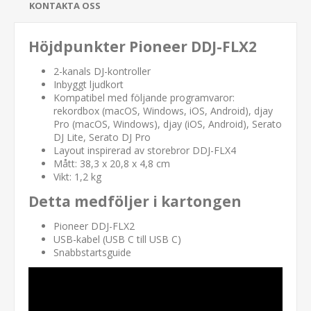
KONTAKTA OSS
Höjdpunkter Pioneer DDJ-FLX2
2-kanals DJ-kontroller
Inbyggt ljudkort
Kompatibel med följande programvaror:
rekordbox (macOS, Windows, iOS, Android), djay
Pro (macOS, Windows), djay (iOS, Android), Serato
DJ Lite, Serato DJ Pro
Layout inspirerad av storebror DDJ-FLX4
Mått: 38,3 x 20,8 x 4,8 cm
Vikt: 1,2 kg
Detta medföljer i kartongen
Pioneer DDJ-FLX2
USB-kabel (USB C till USB C)
Snabbstartsguide