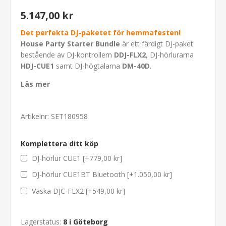
5.147,00 kr
Det perfekta DJ-paketet för hemmafesten!
House Party Starter
Bundle
är ett färdigt DJ-paket
bestående av DJ-kontrollern
DDJ-FLX2
, DJ-hörlurarna
HDJ-CUE1
samt DJ-högtalarna
DM-40D
.
Läs mer
Artikelnr:
SET180958
Komplettera ditt köp
DJ-hörlur CUE1 [+779,00 kr]
DJ-hörlur CUE1BT Bluetooth [+1.050,00 kr]
Väska DJC-FLX2 [+549,00 kr]
Lagerstatus:
8 i Göteborg