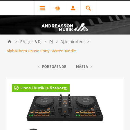
PA, Ljus & DJ
DJ
DJ-kontrollers
AlphaTheta House Party Starter Bundle
FÖREGÅENDE
NÄSTA
Finns i butik (Göteborg)