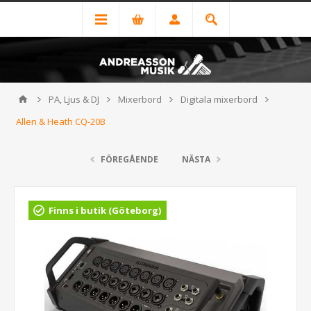
PA, Ljus & DJ
Mixerbord
Digitala mixerbord
Allen & Heath CQ-20B
FÖREGÅENDE
NÄSTA
Finns i butik (Göteborg)