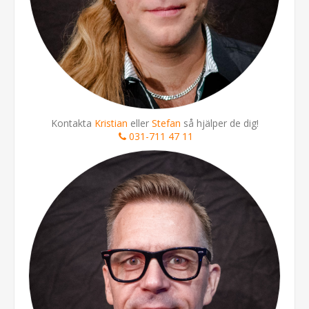
Kontakta
Kristian
eller
Stefan
så hjälper de dig!
031-711 47 11