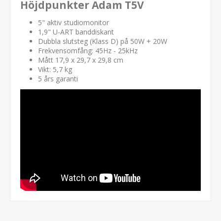
Höjdpunkter Adam T5V
5" aktiv studiomonitor
1,9" U-ART banddiskant
Dubbla slutsteg (Klass D) på 50W + 20W
Frekvensomfång: 45Hz - 25kHz
Mått 17,9 x 29,7 x 29,8 cm
Vikt: 5,7 kg
5 års garanti