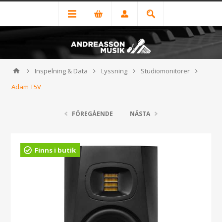
Inspelning & Data
Lyssning
Studiomonitorer
Adam T5V
FÖREGÅENDE
NÄSTA
Finns i butik