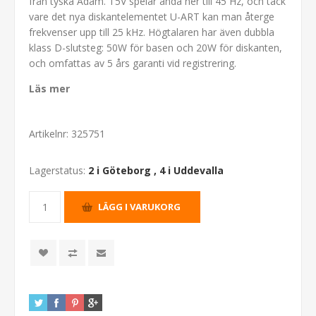
från tyska Adam. T5V spelar ända ner till 45 Hz, och tack
vare det nya diskantelementet U-ART kan man återge
frekvenser upp till 25 kHz. Högtalaren har även dubbla
klass D-slutsteg: 50W för basen och 20W för diskanten,
och omfattas av 5 års garanti vid registrering.
Läs mer
Artikelnr:
325751
Lagerstatus:
2 i Göteborg
,
4 i Uddevalla