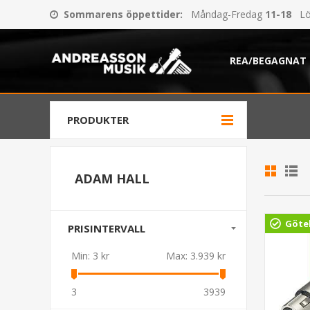
Sommarens öppettider
:
Måndag-Fredag
11-18
Lö
REA/BEGAGNAT
PRODUKTER
ADAM HALL
Göte
PRISINTERVALL
Min:
3 kr
Max:
3.939 kr
3
3939