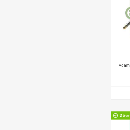
Adam 
Göte