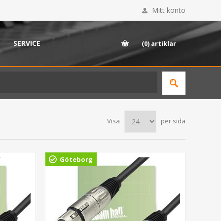
Mitt konto
SERVICE
(0)
artiklar
Visa
per sida
Göteborg