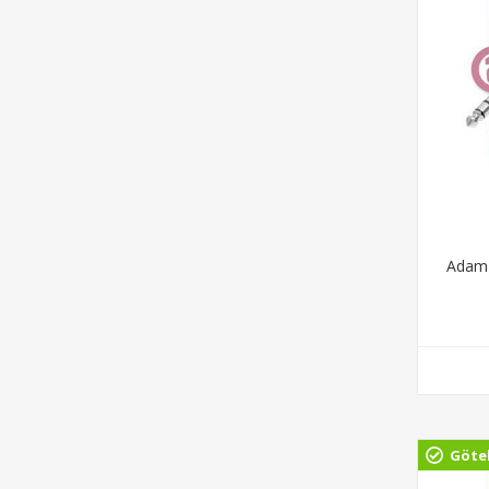
Adam 
Göte