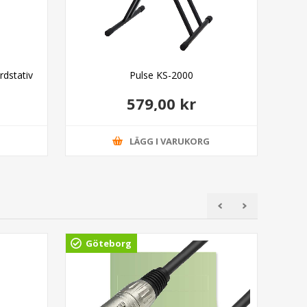
dstativ
Pulse KS-2000
579,00 kr
G
LÄGG I VARUKORG
Göteborg
Gö