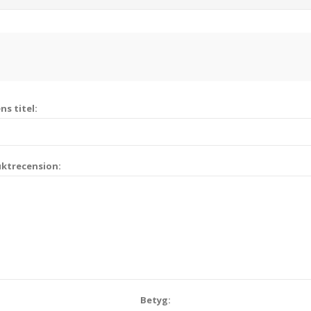
s titel:
uktrecension:
Betyg: