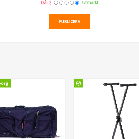
Dålig
Utmärkt
borg