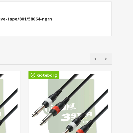
ve-tape/801/58064-ngrn
Göteborg
Gö