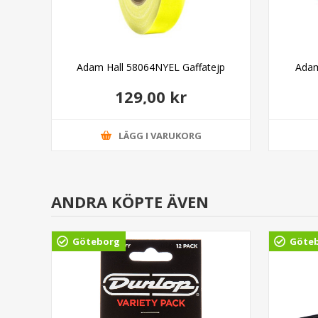
n
Adam Hall 58064NYEL Gaffatejp
Adam
129,00 kr
LÄGG I VARUKORG
ANDRA KÖPTE ÄVEN
Göteborg
Göte