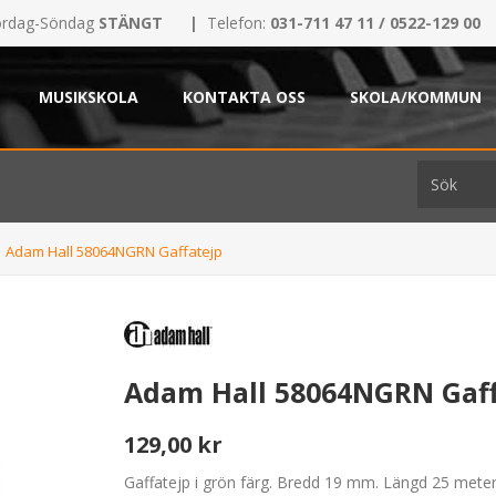
rdag-Söndag
STÄNGT
|
Telefon:
031-711 47 11 / 0522-129 00
MUSIKSKOLA
KONTAKTA OSS
SKOLA/KOMMUN
Adam Hall 58064NGRN Gaffatejp
Adam Hall 58064NGRN Gaff
129,00 kr
Gaffatejp i grön färg. Bredd 19 mm. Längd 25 meter