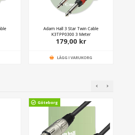
able
Adam Hall 3 Star Twin Cable
K3TPP0300 3 Meter
179,00 kr
G
LÄGG I VARUKORG
Göteborg
Gö