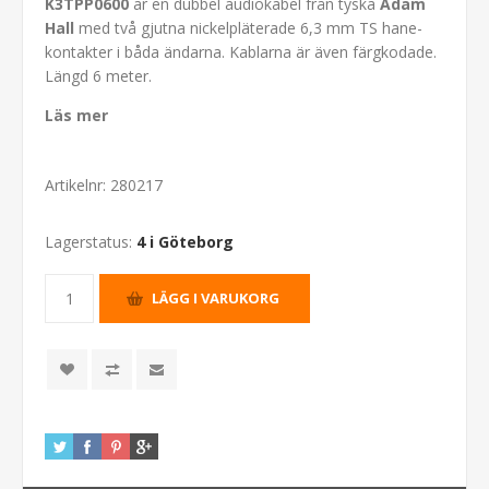
K3TPP0600
är en dubbel audiokabel från tyska
Adam
Hall
med två gjutna nickelpläterade 6,3 mm TS hane-
kontakter i båda ändarna. Kablarna är även färgkodade.
Längd 6 meter.
Läs mer
Artikelnr:
280217
Lagerstatus:
4 i Göteborg