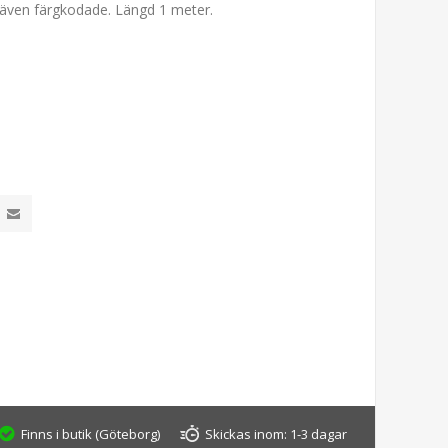
 även färgkodade. Längd 1 meter.
Finns i butik (Göteborg)
Skickas inom:
1-3 dagar