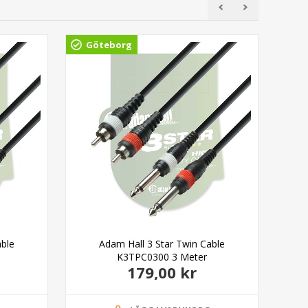
Göteborg
Gö
able
Adam Hall 3 Star Twin Cable
K3TPC0300 3 Meter
179,00 kr