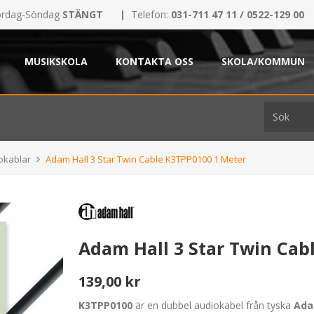
rdag-Söndag
STÄNGT
|
Telefon:
031-711 47 11 / 0522-129 00
MUSIKSKOLA
KONTAKTA OSS
SKOLA/KOMMUN
okablar
Adam Hall 3 Star Twin Cable K3TPP0100 1 Meter
Adam Hall 3 Star Twin Cab
139,00 kr
K3TPP0100
är en dubbel audiokabel från tyska
Ada