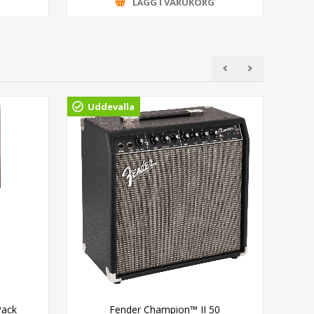
G
LÄGG I VARUKORG
Uddevalla
Pack
Fender Champion™ II 50