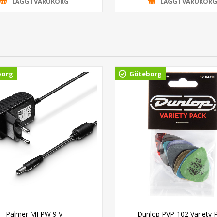
LÄGG I VARUKORG
LÄGG I VARUKOR
borg
Göteborg
Palmer MI PW 9 V
Dunlop PVP-102 Variety 