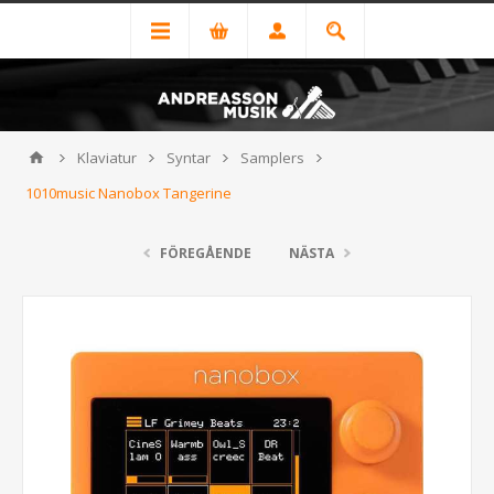
Klaviatur
Syntar
Samplers
1010music Nanobox Tangerine
FÖREGÅENDE
NÄSTA