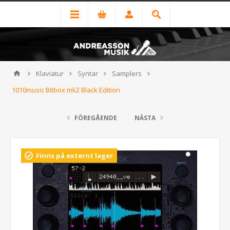
Klaviatur
Syntar
Samplers
1010music Bitbox mk2 Black Edition
FÖREGÅENDE
NÄSTA
Finns på externt lager